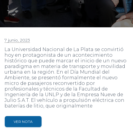
7 junio, 2023
La Universidad Nacional de La Plata se convirtió
hoy en protagonista de un acontecimiento
histórico que puede marcar el inicio de un nuevo
paradigma en materia de transporte y movilidad
urbana en la región. En el Día Mundial del
Ambiente, se presentó formalmente el nuevo
micro de pasajeros reconvertido por
profesionales y técnicos de la Facultad de
Ingeniería de la UNLP y de la Empresa Nueve de
Julio S.A.T. El vehículo a propulsión eléctrica con
baterías de litio, que originalmente
VER NOTA